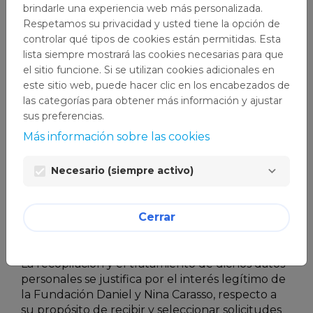
DE FRANCE EN ESPAÑA con N.I.F. W0017074F
brindarle una experiencia web más personalizada.
con el fin de:
Respetamos su privacidad y usted tiene la opción de
controlar qué tipos de cookies están permitidas. Esta
Gestionar tu registro en la plataforma de
lista siempre mostrará las cookies necesarias para que
envío de solicitudes de financiación
el sitio funcione. Si se utilizan cookies adicionales en
(OPTIMY)
este sitio web, puede hacer clic en los encabezados de
Valorar los proyectos depositados en la
las categorías para obtener más información y ajustar
plataforma conforme a las bases de las
sus preferencias.
convocatorias de proyectos
Más información sobre las cookies
correspondientes
Gestionar las respuestas a tus solicitudes
de información
Necesario (siempre activo)
Realizar envíos de información de la
Fundación Daniel y Nina Carasso que
pueden ser de tu interés, siempre que así
Cerrar
lo autorices expresamente.
La recopilación y el tratamiento de dichos datos
personales se justifica por el interés legítimo de
la Fundación Daniel y Nina Carasso, respecto a
su propósito de recibir y seleccionar solicitudes